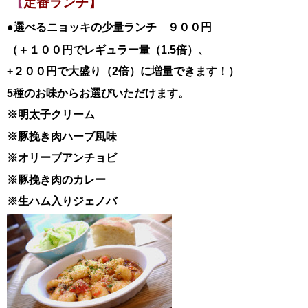
【
定番ランチ】
●選べるニョッキの少量ランチ ９００円
（＋１００円でレギュラー量（1.5倍）、
+２００円で大盛り（2倍）に増量できます！）
5種のお味からお選びいただけます。
※明太子クリーム
※豚挽き肉ハーブ風味
※オリーブアンチョビ
※豚挽き肉のカレー
※生ハム入りジェノバ