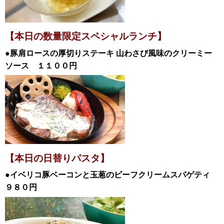
【本日の数量限定スペシャル
ランチ
】
●豚肩ロースの厚切りステーキ 山わさび風味のクリーミー
ソース
１１００円
【本日の日替
りパスタ】
●イベリコ豚ベーコンと玉葱のビーフクリームスパゲティ
９８０円