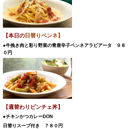
【本日の
日替りペンネ】
●牛挽き肉と彩り野菜の青唐辛子ペンネアラビアータ
９８
０円
【週替わりビンチェ丼】
●チキンかつカレーDON
日替
りスープ付き ７８０円