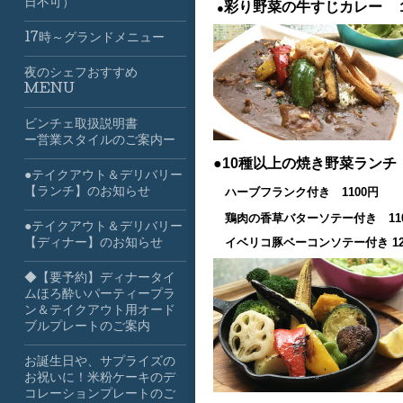
日不可）
彩り野菜の牛すじカレー 
●
17時～グランドメニュー
夜のシェフおすすめ
MENU
ビンチェ取扱説明書
ー営業スタイルのご案内ー
●10種以上の焼き野菜ラン
●テイクアウト＆デリバリー
【ランチ】のお知らせ
ハーブフランク付き 1100円
鶏肉の香草バターソテー付き 11
●テイクアウト＆デリバリー
イベリコ豚ベーコンソテー付き 12
【ディナー】のお知らせ
◆【要予約】ディナータイ
ムほろ酔いパーティープラ
ン＆テイクアウト用オード
ブルプレートのご案内
お誕生日や、サプライズの
お祝いに！米粉ケーキのデ
コレーションプレートのご