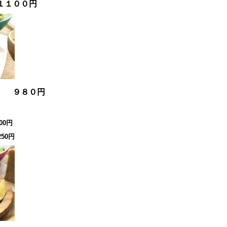
１１００円
チ ９８０円
00円
50円