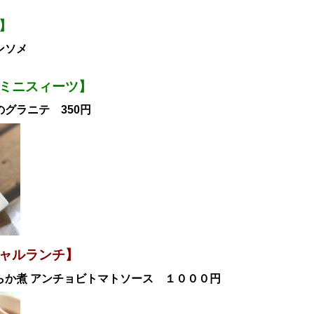
】
ンソメ
ミニスィーツ】
グラニテ 350円
ャル
ランチ
】
らか煮 アンチョビトマトソース
１０００円