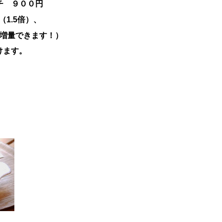
チ ９００円
1.5倍）、
に増量できます！）
けます。