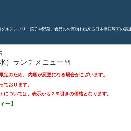
加グルテンフリー菓子や野菜、食品のお買物も出来る日本橋箱崎町の裏
9
（水）ランチメニュー🍴
限定のため、
内容が変更になる場合がございます。
っております。
トについては、表示から２％引き
の価格となります。
ティー】