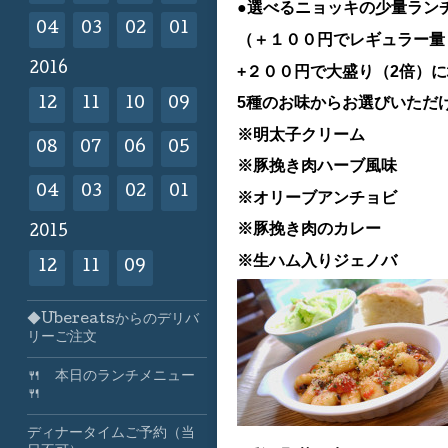
●選べるニョッキの少量ラン
04
03
02
01
（＋１００円でレギュラー量（
2016
+２００円で大盛り（2倍）
5種のお味からお選びいただ
12
11
10
09
※明太子クリーム
08
07
06
05
※豚挽き肉ハーブ風味
04
03
02
01
※オリーブアンチョビ
※豚挽き肉のカレー
2015
※生ハム入りジェノバ
12
11
09
◆Ubereatsからのデリバ
リーご注文
🍴 本日のランチメニュー
🍴
ディナータイムご予約（当