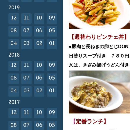
2019
12
11
10
09
08
07
06
05
【週替わりビンチェ丼】
04
03
02
01
●豚肉と長ねぎの卵とじDON
2018
日替
りスープ付き ７８０
又は、きざみ揚げうどん付き
12
11
10
09
08
07
06
05
04
03
02
01
2017
12
11
10
09
【
定番ランチ】
08
07
06
05