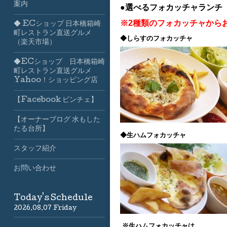
案内
●選べるフォカッチャランチ
※2種類のフォカッチャから
◆ ECショップ 日本橋箱崎
町レストラン直送グルメ
◆しらすのフォカッチャ
（楽天市場）
◆ECショップ 日本橋箱崎
町レストラン直送グルメ
Yahoo！ショッピング店
【Facebook ビンチェ】
【オーナーブログ 水もした
たる台所】
◆生ハムフォカッチャ
スタッフ紹介
お問い合わせ
Today's Schedule
2026.08.07 Friday
※生ハムフォカッチャは、