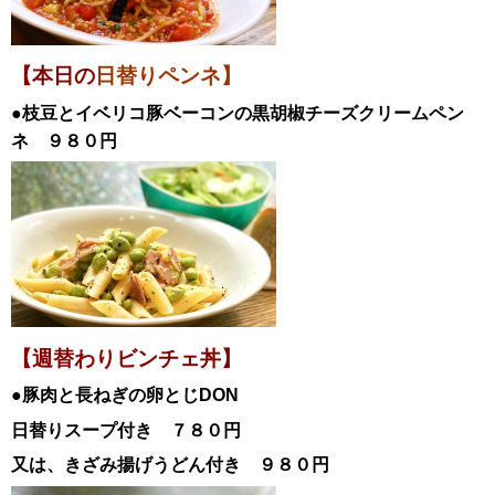
【本日の
日替りペンネ】
●枝豆とイベリコ豚ベーコンの黒胡椒チーズクリーム
ペン
ネ
９８０円
【週替わりビンチェ丼】
●豚肉と長ねぎの卵とじDON
日替
りスープ付き ７８０円
又は、きざみ揚げうどん付き ９８０円