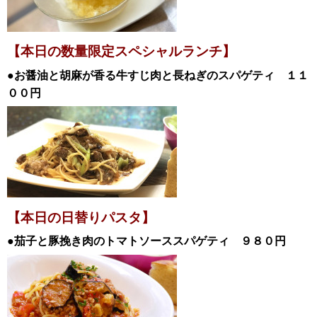
【本日の数量限定スペシャル
ランチ
】
●お醤油と胡麻が香る牛すじ肉と長ねぎのスパゲティ
１１
００円
【本日の日替
りパスタ】
●茄子と豚挽き肉のトマトソーススパゲティ
９８０円