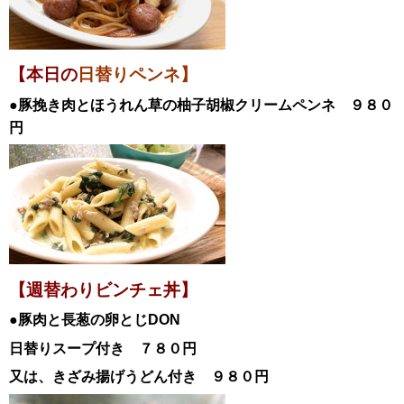
【本日の
日替りペンネ】
●豚挽き肉とほうれん草の柚子胡椒クリーム
ペンネ
９８０
円
【週替わりビンチェ丼】
●豚肉と長葱の卵とじDON
日替
りスープ付き ７８０円
又は、きざみ揚げうどん付き ９８０円