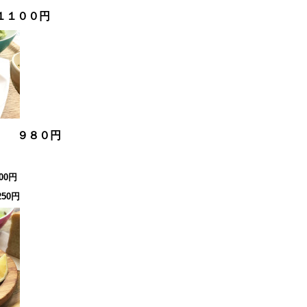
１１００円
チ ９８０円
00円
50円