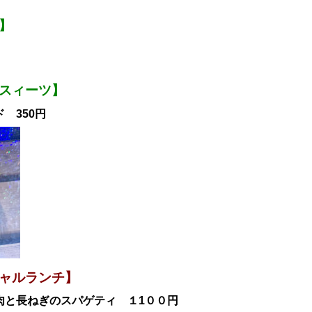
】
スィーツ】
 350円
ャル
ランチ
】
肉と長ねぎのスパゲティ
１1
００円