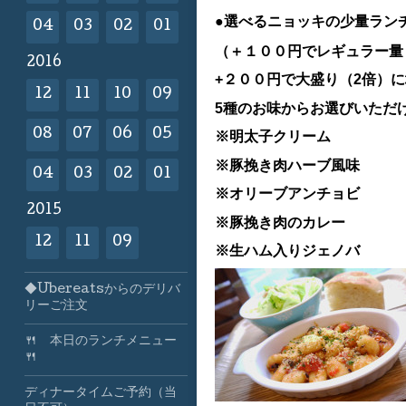
●選べるニョッキの少量ラン
04
03
02
01
（＋１００円でレギュラー量（
2016
+２００円で大盛り（2倍）
12
11
10
09
5種のお味からお選びいただ
08
07
06
05
※明太子クリーム
※豚挽き肉ハーブ風味
04
03
02
01
※オリーブアンチョビ
2015
※豚挽き肉のカレー
12
11
09
※生ハム入りジェノバ
◆Ubereatsからのデリバ
リーご注文
🍴 本日のランチメニュー
🍴
ディナータイムご予約（当