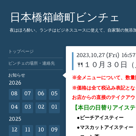
日本橋箱崎町ビンチェ
夜はほろ酔い、ランチはビジネスユースに使えて、自家製の無添
トップページ
2023.10.27 (Fri) 16:57
ビンチェの場所・連絡先
🍴１０月３０日
お知らせ
※全メニューについて、数量
2026
※価格は全て税込み表記とな
08
07
06
05
お店からの直接のテイクアウ
【本日の日替りアイス
04
03
02
01
●ピーチアイスティー
2025
●マスカット
アイスティー
12
11
10
09