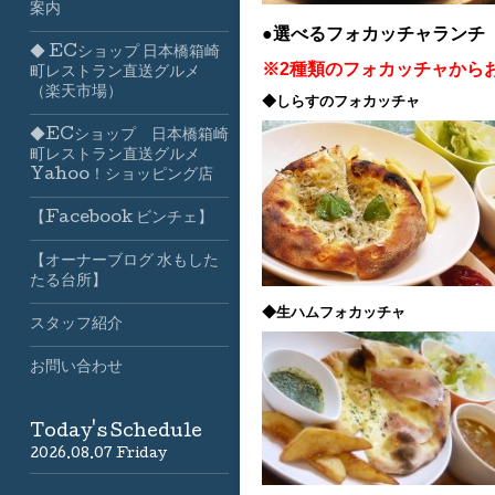
案内
●選べるフォカッチャランチ
◆ ECショップ 日本橋箱崎
※2種類のフォカッチャから
町レストラン直送グルメ
（楽天市場）
◆しらすのフォカッチャ
◆ECショップ 日本橋箱崎
町レストラン直送グルメ
Yahoo！ショッピング店
【Facebook ビンチェ】
【オーナーブログ 水もした
たる台所】
◆生ハムフォカッチャ
スタッフ紹介
お問い合わせ
Today's Schedule
2026.08.07 Friday