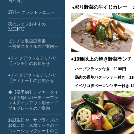
日不可）
彩り野菜の牛すじカレー 
●
17時～グランドメニュー
夜のシェフおすすめ
MENU
ビンチェ取扱説明書
ー営業スタイルのご案内ー
●テイクアウト＆デリバリー
●10種以上の焼き野菜ラン
【ランチ】のお知らせ
ハーブフランク付き 1100円
●テイクアウト＆デリバリー
鶏肉の香草バターソテー付き 11
【ディナー】のお知らせ
イベリコ豚ベーコンソテー付き 12
◆【要予約】ディナータイ
ムほろ酔いパーティープラ
ン＆テイクアウト用オード
ブルプレートのご案内
お誕生日や、サプライズの
お祝いに！米粉ケーキのデ
コレーションプレートのご