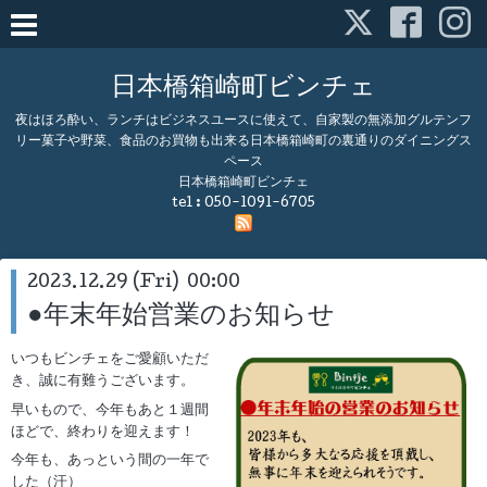
日本橋箱崎町ビンチェ
夜はほろ酔い、ランチはビジネスユースに使えて、自家製の無添加グルテンフ
リー菓子や野菜、食品のお買物も出来る日本橋箱崎町の裏通りのダイニングス
ペース
日本橋箱崎町ビンチェ
tel :
050-1091-6705
2023.12.29 (Fri) 00:00
●年末年始営業のお知らせ
いつもビンチェをご愛顧いただ
き、誠に有難うございます。
早いもので、今年もあと１週間
ほどで、終わりを迎えます！
今年も、あっという間の一年で
した（汗）