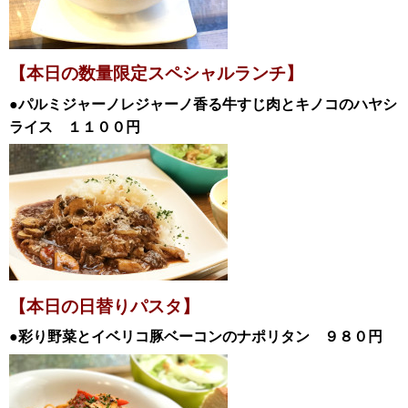
【本日の数量限定スペシャル
ランチ
】
●パルミジャーノレジャーノ香る牛すじ肉とキノコのハヤシ
ライス １１００
円
【本日の日替
りパスタ】
●彩り野菜とイベリコ豚ベーコンのナポリタン
９８０円