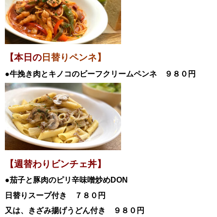
【本日の
日替りペンネ】
●牛挽き肉とキノコのビーフクリームペンネ
９８０円
【週替わりビンチェ丼】
●茄子と豚肉のピリ辛味噌炒めDON
日替
りスープ付き ７８０円
又は、きざみ揚げうどん付き ９８０円