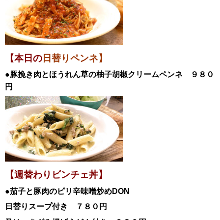
【本日の
日替りペンネ】
●豚挽き肉とほうれん草の柚子胡椒クリームペンネ
９８０
円
【週替わりビンチェ丼】
●茄子と豚肉のピリ辛味噌炒め
DON
日替
りスープ付き ７８０円