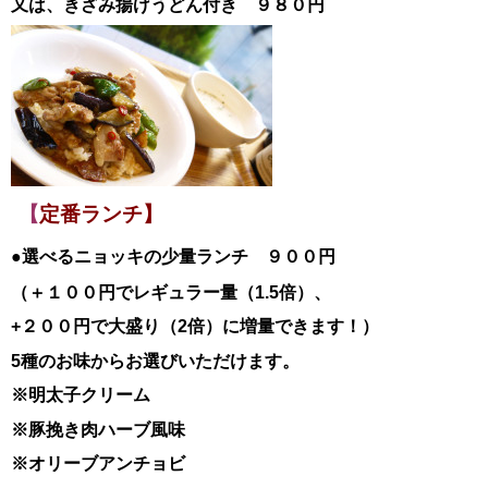
又は、きざみ揚げうどん付き ９８０円
【
定番ランチ】
●選べるニョッキの少量ランチ ９００円
（＋１００円でレギュラー量（1.5倍）、
+２００円で大盛り（2倍）に増量できます！）
5種のお味からお選びいただけます。
※明太子クリーム
※豚挽き肉ハーブ風味
※オリーブアンチョビ