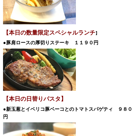
【本日の数量限定スペシャル
ランチ
】
●豚肩ロースの厚切りステーキ １１９０
円
【本日の日替
りパスタ】
●新玉葱とイベリコ豚ベーコとのトマトスパゲティ
９８０
円