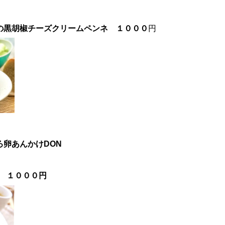
の黒胡椒チーズクリーム
ペンネ １０００
円
ろ卵あんかけ
DON
円
 １０００円