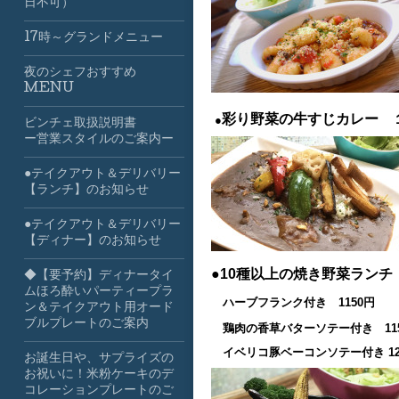
日不可）
17時～グランドメニュー
夜のシェフおすすめ
MENU
彩り野菜の牛すじカレー 
●
ビンチェ取扱説明書
ー営業スタイルのご案内ー
●テイクアウト＆デリバリー
【ランチ】のお知らせ
●テイクアウト＆デリバリー
【ディナー】のお知らせ
●10種以上の焼き野菜ラン
◆【要予約】ディナータイ
ムほろ酔いパーティープラ
ハーブフランク付き 1150円
ン＆テイクアウト用オード
ブルプレートのご案内
鶏肉の香草バターソテー付き 11
イベリコ豚ベーコンソテー付き 12
お誕生日や、サプライズの
お祝いに！米粉ケーキのデ
コレーションプレートのご