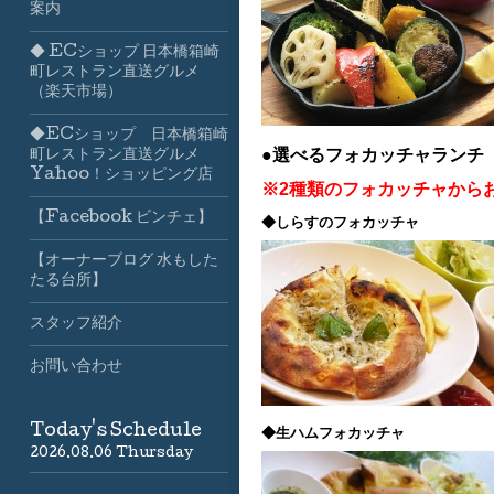
案内
◆ ECショップ 日本橋箱崎
町レストラン直送グルメ
（楽天市場）
◆ECショップ 日本橋箱崎
●選べるフォカッチャランチ
町レストラン直送グルメ
Yahoo！ショッピング店
※2種類のフォカッチャから
【Facebook ビンチェ】
◆しらすのフォカッチャ
【オーナーブログ 水もした
たる台所】
スタッフ紹介
お問い合わせ
Today's Schedule
◆生ハムフォカッチャ
2026.08.06 Thursday