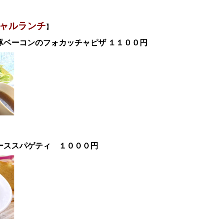
ャル
ランチ
】
豚ベーコンのフォカッチャピザ １１００
円
ーススパゲティ
１０００
円