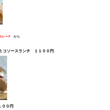
カレー>
から
ミコソースランチ １１００円
１００円