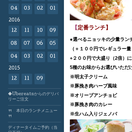
04
03
02
01
2016
【
定番ランチ】
12
11
10
09
●選べるニョッキの少量ラン
08
07
06
05
（＋１００円でレギュラー量（
04
03
02
01
+２００円で大盛り（2倍）
5種のお味からお選びいただ
2015
※明太子クリーム
12
11
09
※豚挽き肉ハーブ風味
◆Ubereatsからのデリバ
※オリーブアンチョビ
リーご注文
※豚挽き肉のカレー
🍴 本日のランチメニュー
※生ハム入りジェノバ
🍴
ディナータイムご予約（当