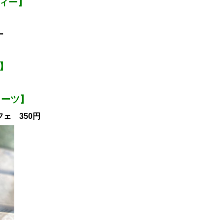
ティー】
ー
】
ィーツ】
ェ 350円