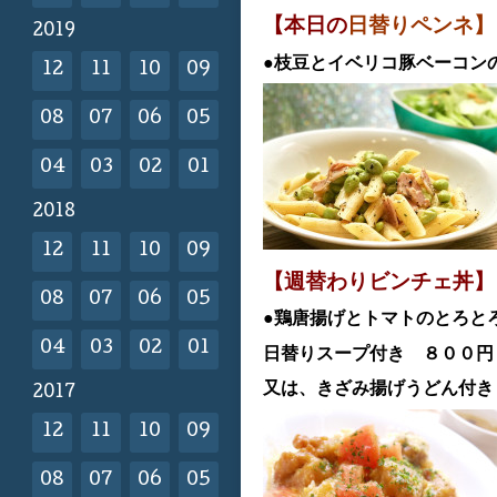
【本日の
日替りペンネ】
2019
●枝豆とイベリコ豚ベーコン
12
11
10
09
08
07
06
05
04
03
02
01
2018
12
11
10
09
【週替わりビンチェ丼】
08
07
06
05
●鶏唐揚げとトマトのとろと
04
03
02
01
日替
りスープ付き ８００
又は、きざみ揚げうどん付き
2017
12
11
10
09
08
07
06
05