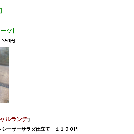
】
ィーツ】
350円
ャル
ランチ
】
クシーザーサラダ仕立て
１１００
円