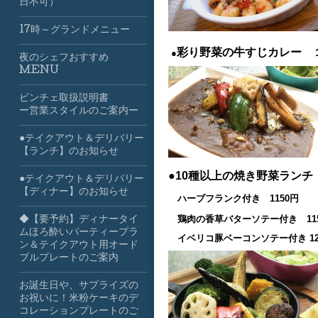
日不可）
17時～グランドメニュー
彩り野菜の牛すじカレー 
●
夜のシェフおすすめ
MENU
ビンチェ取扱説明書
ー営業スタイルのご案内ー
●テイクアウト＆デリバリー
【ランチ】のお知らせ
●10種以上の焼き野菜ラン
●テイクアウト＆デリバリー
【ディナー】のお知らせ
ハーブフランク付き 1150円
鶏肉の香草バターソテー付き 11
◆【要予約】ディナータイ
ムほろ酔いパーティープラ
イベリコ豚ベーコンソテー付き 12
ン＆テイクアウト用オード
ブルプレートのご案内
お誕生日や、サプライズの
お祝いに！米粉ケーキのデ
コレーションプレートのご