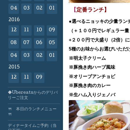
04
03
02
01
【
定番ランチ】
2016
●選べるニョッキの少量ラン
12
11
10
09
（＋１００円でレギュラー量（
+２００円で大盛り（2倍）
08
07
06
05
5種のお味からお選びいただ
04
03
02
01
※明太子クリーム
※豚挽き肉ハーブ風味
2015
※オリーブアンチョビ
12
11
09
※豚挽き肉のカレー
◆Ubereatsからのデリバ
※生ハム入りジェノバ
リーご注文
🍴 本日のランチメニュー
🍴
ディナータイムご予約（当