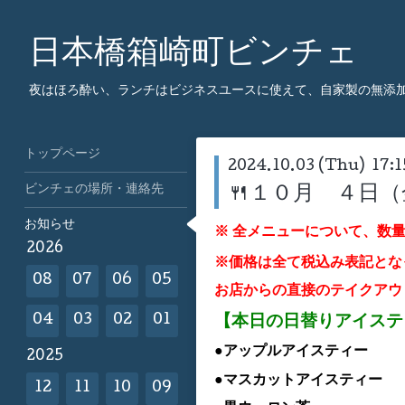
日本橋箱崎町ビンチェ
夜はほろ酔い、ランチはビジネスユースに使えて、自家製の無添
トップページ
2024.10.03 (Thu) 17:1
ビンチェの場所・連絡先
🍴１０月 ４日
お知らせ
※ 全メニューについて、数
2026
※価格は全て税込み表記とな
08
07
06
05
お店からの直接のテイクアウ
【本日の日替りアイス
04
03
02
01
●アップル
アイスティー
2025
●マスカット
アイスティー
12
11
10
09