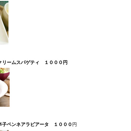
椒クリームスパゲティ
１０００
円
辛子ペンネアラビアータ １０００
円