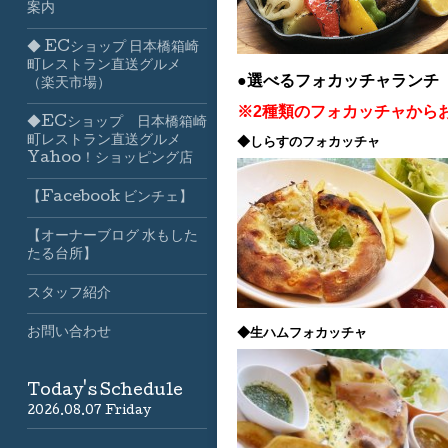
案内
◆ ECショップ 日本橋箱崎
町レストラン直送グルメ
●選べるフォカッチャランチ
（楽天市場）
※2種類のフォカッチャから
◆ECショップ 日本橋箱崎
町レストラン直送グルメ
◆しらすのフォカッチャ
Yahoo！ショッピング店
【Facebook ビンチェ】
【オーナーブログ 水もした
たる台所】
スタッフ紹介
◆生ハムフォカッチャ
お問い合わせ
Today's Schedule
2026.08.07 Friday