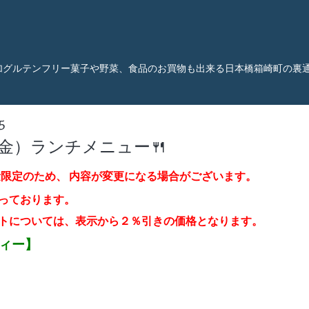
加グルテンフリー菓子や野菜、食品のお買物も出来る日本橋箱崎町の裏
5
（金）ランチメニュー🍴
量限定のため、
内容が変更になる場合がございます。
っております。
トについては、表示から２％引き
の価格となります。
ティー】