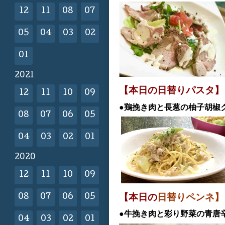
12
11
08
07
05
04
03
02
01
2021
【本日の日替
りパスタ】
12
11
10
09
●鶏挽き肉と長葱の柚子胡
08
07
06
05
04
03
02
01
2020
12
11
10
09
【本日の
日替りペンネ】
08
07
06
05
●牛挽き肉と彩り野菜の青唐
04
03
02
01