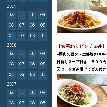
2019
12
11
10
09
08
07
06
05
04
03
02
01
【週替わりビンチェ丼】
2018
12
11
10
09
●豚肉の旨タレ生姜焼き
DON
日替
りスープ付き ８００
08
07
06
05
又は、きざみ揚げうどん付き
04
03
02
01
2017
12
11
10
09
08
07
06
05