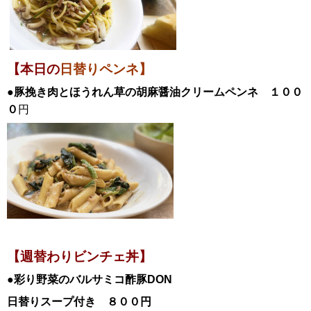
【本日の
日替りペンネ】
●豚挽き肉とほうれん草の胡麻醤油クリームペンネ １００
０
円
【週替わりビンチェ丼】
●彩り野菜のバルサミコ酢豚
DON
日替
りスープ付き ８００円