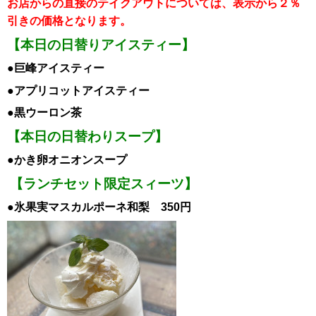
お店からの直接のテイクアウトについては、表示から２％
引き
の価格となります。
【本日の日替りアイスティー】
●巨峰
アイスティー
●アプリコット
アイスティー
●黒ウーロン茶
【本日の日替わりスープ】
●かき卵オニオンスープ
【ランチセット限定スィーツ】
●氷果実マスカルポーネ和梨 350円