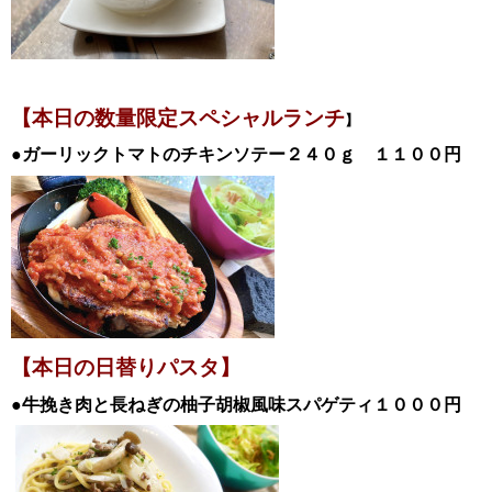
【本日の数量限定スペシャル
ランチ
】
●ガーリックトマトのチキンソテー２４０ｇ
１１００
円
【本日の日替
りパスタ】
●牛挽き肉と長ねぎの柚子胡椒風味スパゲティ
１０００
円