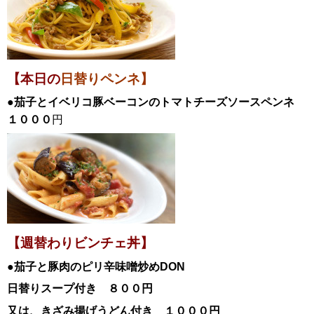
【本日の
日替りペンネ】
●茄子とイベリコ豚ベーコンのトマトチーズソースペンネ
１０００
円
【週替わりビンチェ丼】
●茄子と豚肉のピリ辛味噌炒め
DON
日替
りスープ付き ８００円
又は、きざみ揚げうどん付き １０００円