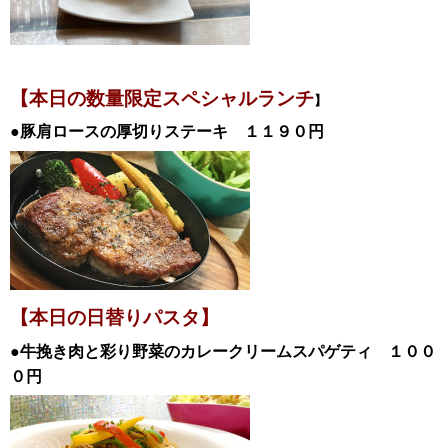
【本日の数量限定スペシャル
ランチ
】
●豚肩ロースの厚切りステーキ
１１９０
円
【本日の日替
りパスタ】
●牛挽き肉と彩り野菜のカレークリームスパゲティ
１００
０
円