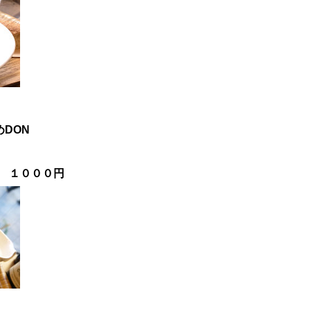
め
DON
円
 １０００円