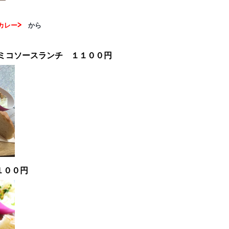
カレー>
から
ミコソースランチ １１００円
１００円