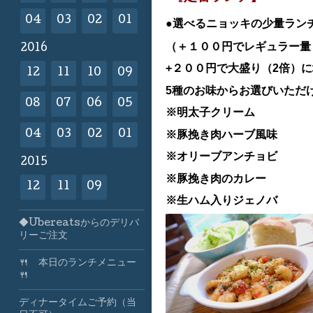
04
03
02
01
●選べるニョッキの少量ラン
（＋１００円でレギュラー量（
2016
+２００円で大盛り（2倍）
12
11
10
09
5種のお味からお選びいただ
08
07
06
05
※明太子クリーム
※豚挽き肉ハーブ風味
04
03
02
01
※オリーブアンチョビ
2015
※豚挽き肉のカレー
12
11
09
※生ハム入りジェノバ
◆Ubereatsからのデリバ
リーご注文
🍴 本日のランチメニュー
🍴
ディナータイムご予約（当