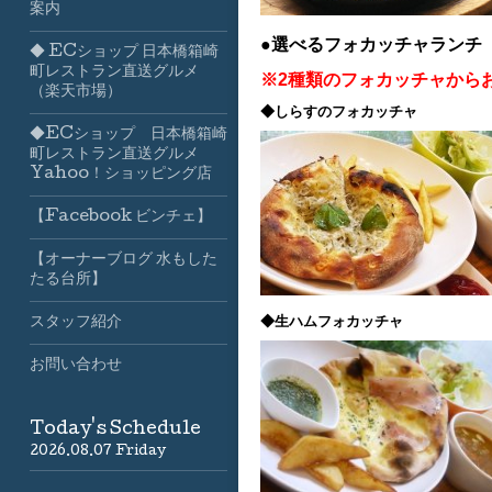
案内
●選べるフォカッチャランチ
◆ ECショップ 日本橋箱崎
町レストラン直送グルメ
※2種類のフォカッチャから
（楽天市場）
◆しらすのフォカッチャ
◆ECショップ 日本橋箱崎
町レストラン直送グルメ
Yahoo！ショッピング店
【Facebook ビンチェ】
【オーナーブログ 水もした
たる台所】
◆生ハムフォカッチャ
スタッフ紹介
お問い合わせ
Today's Schedule
2026.08.07 Friday