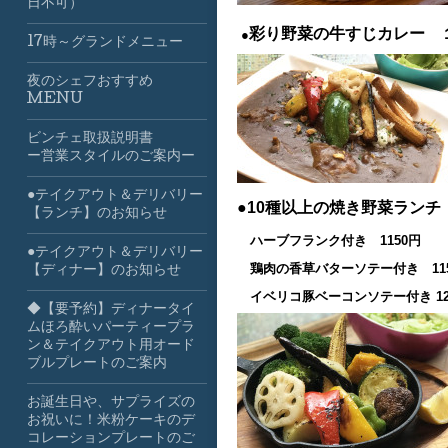
日不可）
彩り野菜の牛すじカレー 
●
17時～グランドメニュー
夜のシェフおすすめ
MENU
ビンチェ取扱説明書
ー営業スタイルのご案内ー
●テイクアウト＆デリバリー
●10種以上の焼き野菜ラン
【ランチ】のお知らせ
ハーブフランク付き 1150円
●テイクアウト＆デリバリー
鶏肉の香草バターソテー付き 11
【ディナー】のお知らせ
イベリコ豚ベーコンソテー付き 12
◆【要予約】ディナータイ
ムほろ酔いパーティープラ
ン＆テイクアウト用オード
ブルプレートのご案内
お誕生日や、サプライズの
お祝いに！米粉ケーキのデ
コレーションプレートのご