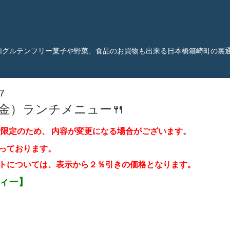
加グルテンフリー菓子や野菜、食品のお買物も出来る日本橋箱崎町の裏
7
（金）ランチメニュー🍴
量限定のため、
内容が変更になる場合がございます。
っております。
トについては、表示から２％引き
の価格となります。
ティー】