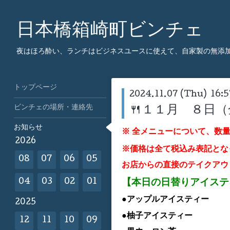
日本橋箱崎町ビンチェ
夜はほろ酔い、ランチはビジネスユースに使えて、自家製の無添
トップページ
2024.11.07 (Thu) 16:5
ビンチェの場所・連絡先
🍴１１月 ８日
お知らせ
※ 全メニューについて、数
2026
※価格は全て税込み表記とな
08
07
06
05
お店からの直接のテイクアウ
【本日の日替りアイス
04
03
02
01
●アップル
アイスティー
2025
●柚子
アイスティー
12
11
10
09