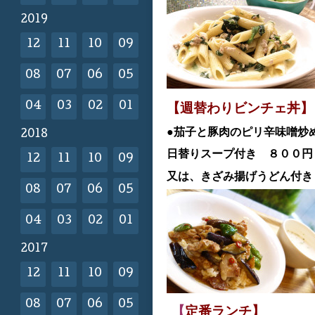
2019
12
11
10
09
08
07
06
05
04
03
02
01
【週替わりビンチェ丼】
●茄子と豚肉のピリ辛味噌炒
2018
日替
りスープ付き ８００
12
11
10
09
又は、きざみ揚げうどん付き
08
07
06
05
04
03
02
01
2017
12
11
10
09
08
07
06
05
【
定番ランチ】