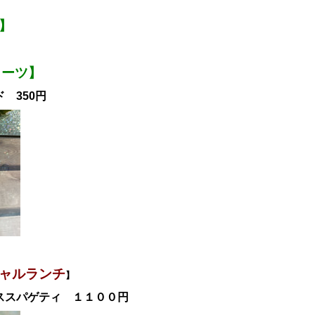
】
ィーツ】
 350円
ャル
ランチ
】
ススパゲティ
１１００
円