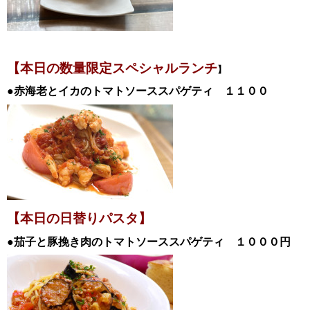
【本日の数量限定スペシャル
ランチ
】
●赤海老とイカのトマトソーススパゲティ
１１００
【本日の日替
りパスタ】
●茄子と豚挽き肉のトマトソーススパゲティ
１０００
円