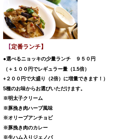
【
定番ランチ】
●選べるニョッキの少量ランチ ９５０円
（＋１００円でレギュラー量（1.5倍）
+２００円で大盛り（2倍）に増量できます！）
5種のお味からお選びいただけます。
※明太子クリーム
※豚挽き肉ハーブ風味
※オリーブアンチョビ
※豚挽き肉のカレー
※生ハム入りジェノバ