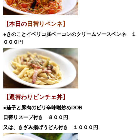
【本日の
日替りペンネ】
●きのことイベリコ豚ベーコンのクリームソースペンネ １
０００
円
【週替わりビンチェ丼】
●茄子と豚肉のピリ辛味噌炒め
DON
日替
りスープ付き ８００円
又は、きざみ揚げうどん付き １０００円