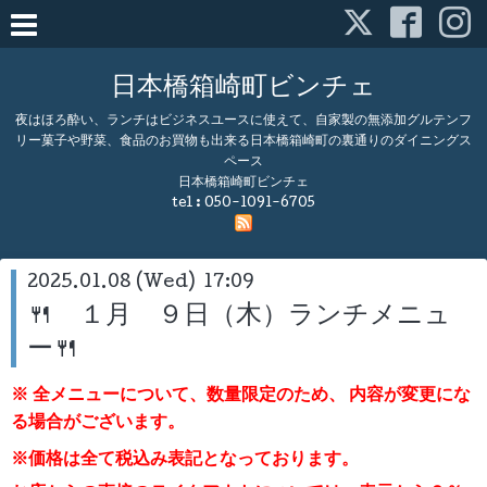
日本橋箱崎町ビンチェ
夜はほろ酔い、ランチはビジネスユースに使えて、自家製の無添加グルテンフ
リー菓子や野菜、食品のお買物も出来る日本橋箱崎町の裏通りのダイニングス
ペース
日本橋箱崎町ビンチェ
tel :
050-1091-6705
2025.01.08 (Wed) 17:09
🍴 １月 ９日（木）ランチメニュ
ー🍴
※ 全メニューについて、数量限定のため、
内容が変更にな
る場合がございます。
※価格は全て税込み表記となっております。