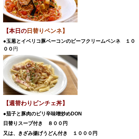
【本日の
日替りペンネ】
●玉葱とイベリコ豚ベーコンのビーフクリームペンネ
１０
００
円
【週替わりビンチェ丼】
●茄子と豚肉のピリ辛味噌炒め
DON
日替
りスープ付き ８００円
又は、きざみ揚げうどん付き １０００円