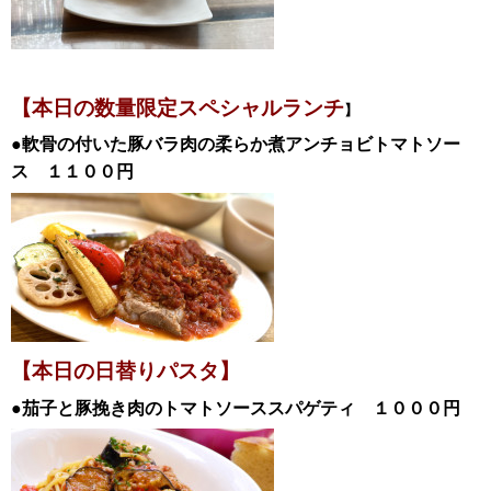
【本日の数量限定スペシャル
ランチ
】
●軟骨の付いた豚バラ肉の柔らか煮アンチョビトマトソー
ス
１１００円
【本日の日替
りパスタ】
●茄子と豚挽き肉のトマトソーススパゲティ
１０００
円