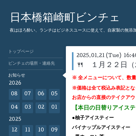
日本橋箱崎町ビンチェ
夜はほろ酔い、ランチはビジネスユースに使えて、自家製の無添
トップページ
2025.01.21 (Tue) 16:4
ビンチェの場所・連絡先
🍴 １月２２日
お知らせ
※ 全メニューについて、数
2026
※価格は全て税込み表記とな
08
07
06
05
お店からの直接のテイクアウ
【本日の日替りアイス
04
03
02
01
●柚子
ア
イスティー
2025
パイナップルア
イスティー
12
11
10
09