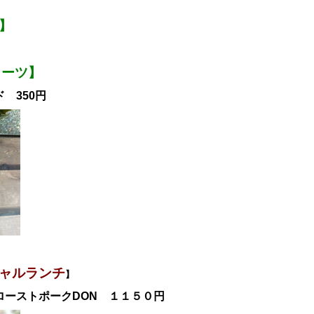
】
ィーツ】
 350円
ャル
ランチ
】
ローストポークDON
１１５０円