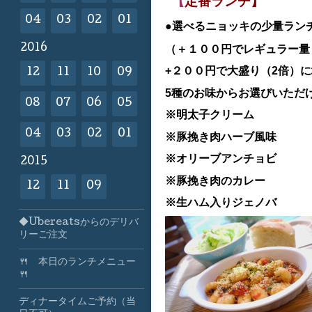
【
定番ランチ】
04
03
02
01
●選べるニョッキの少量ラン
2016
（＋１００円でレギュラー量（
+２００円で大盛り（2倍）
12
11
10
09
5種のお味からお選びいただ
08
07
06
05
※明太子クリーム
04
03
02
01
※豚挽き肉ハーブ風味
※オリーブアンチョビ
2015
※豚挽き肉のカレー
12
11
09
※生ハム入りジェノバ
◆Ubereatsからのデリバ
リーご注文
🍴 本日のランチメニュー
🍴
ディナータイムご予約（当