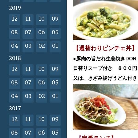
2019
12
11
10
09
08
07
06
05
04
03
02
01
【週替わりビンチェ丼】
●豚肉の旨だれ生姜焼き
DON
2018
日替
りスープ付き ８００
12
11
10
09
又は、きざみ揚げうどん付き
08
07
06
05
04
03
02
01
2017
12
11
10
09
08
07
06
05