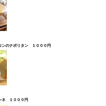
ーコンのナポリタン
１０００
円
ンネ
１０００円