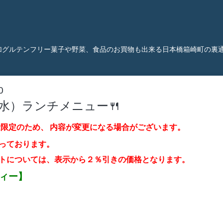
加グルテンフリー菓子や野菜、食品のお買物も出来る日本橋箱崎町の裏
0
（水）ランチメニュー🍴
量限定のため、
内容が変更になる場合がございます。
っております。
トについては、表示から２％引き
の価格となります。
ティー】