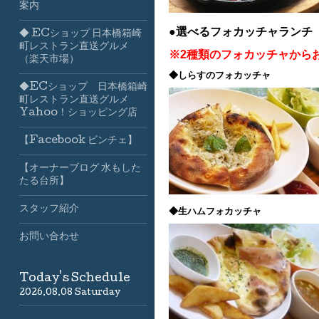
案内
●選べるフォカッチャランチ
◆ ECショップ 日本橋箱崎
町レストラン直送グルメ
※2種類のフォカッチャから
（楽天市場）
◆しらすのフォカッチャ
◆ECショップ 日本橋箱崎
町レストラン直送グルメ
Yahoo！ショッピング店
【Facebook ビンチェ】
【オーナーブログ 水もした
たる台所】
スタッフ紹介
◆生ハムフォカッチャ
お問い合わせ
Today's Schedule
2026.08.08 Saturday