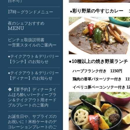
日不可）
彩り野菜の牛すじカレー 
●
17時～グランドメニュー
夜のシェフおすすめ
MENU
ビンチェ取扱説明書
ー営業スタイルのご案内ー
●テイクアウト＆デリバリー
●10種以上の焼き野菜ラン
【ランチ】のお知らせ
ハーブフランク付き 1150円
●テイクアウト＆デリバリー
【ディナー】のお知らせ
鶏肉の香草バターソテー付き 11
イベリコ豚ベーコンソテー付き 12
◆【要予約】ディナータイ
ムほろ酔いパーティープラ
ン＆テイクアウト用オード
ブルプレートのご案内
お誕生日や、サプライズの
お祝いに！米粉ケーキのデ
コレーションプレートのご