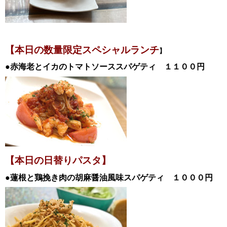
【本日の数量限定スペシャル
ランチ
】
●赤海老とイカのトマトソーススパゲティ
１１０
０円
【本日の日替
りパスタ】
●蓮根と鶏挽き肉の胡麻醤油風味スパゲティ
１０００
円