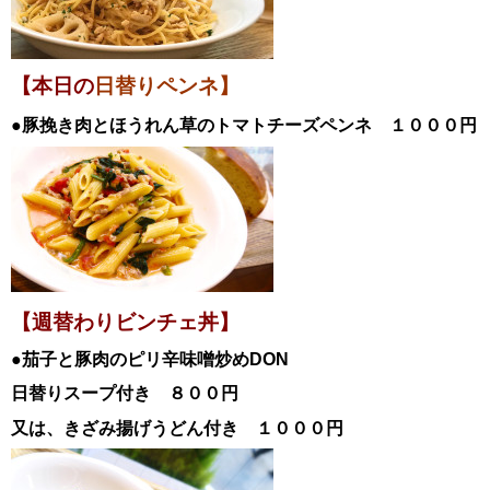
【本日の
日替りペンネ】
●豚挽き肉とほうれん草のトマトチーズペンネ
１０００円
【週替わりビンチェ丼】
●茄子と豚肉のピリ辛味噌炒め
DON
日替
りスープ付き ８００円
又は、きざみ揚げうどん付き １０００円