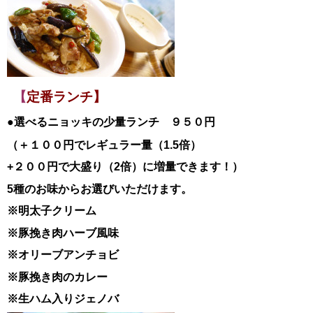
【
定番ランチ】
●選べるニョッキの少量ランチ ９５０円
（＋１００円でレギュラー量（1.5倍）
+２００円で大盛り（2倍）に増量できます！）
5種のお味からお選びいただけます。
※明太子クリーム
※豚挽き肉ハーブ風味
※オリーブアンチョビ
※豚挽き肉のカレー
※生ハム入りジェノバ