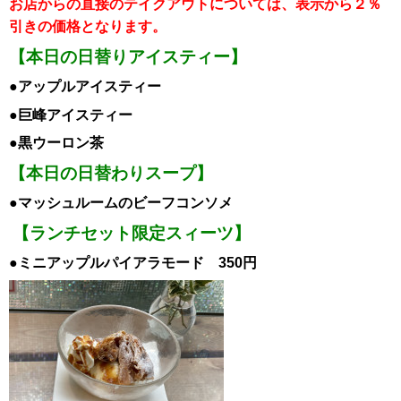
お店からの直接のテイクアウトについては、表示から２％
引き
の価格となります。
【本日の日替りアイスティー】
●アップルア
イスティー
●巨峰
ア
イスティー
●黒ウーロン茶
【本日の日替わりスープ】
●マッシュルームのビーフコンソメ
【ランチセット限定スィーツ】
●ミニアップルパイアラモード 350円