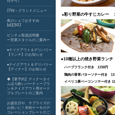
日不可）
17時～グランドメニュー
彩り野菜の牛すじカレー 
●
夜のシェフおすすめ
MENU
ビンチェ取扱説明書
ー営業スタイルのご案内ー
●テイクアウト＆デリバリー
【ランチ】のお知らせ
●10種以上の焼き野菜ラン
●テイクアウト＆デリバリー
ハーブフランク付き 1150円
【ディナー】のお知らせ
鶏肉の香草バターソテー付き 11
◆【要予約】ディナータイ
イベリコ豚ベーコンソテー付き 12
ムほろ酔いパーティープラ
ン＆テイクアウト用オード
ブルプレートのご案内
お誕生日や、サプライズの
お祝いに！米粉ケーキのデ
コレーションプレートのご