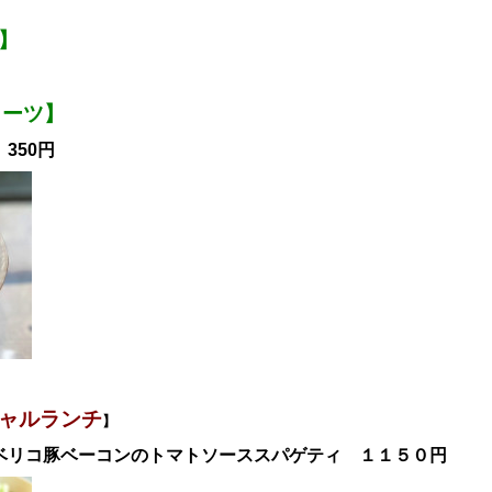
】
ィーツ】
350円
ャル
ランチ
】
ベリコ豚ベーコンのトマトソーススパゲティ
１１５０円