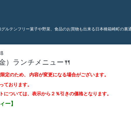
加グルテンフリー菓子や野菜、食品のお買物も出来る日本橋箱崎町の裏
38
（金）ランチメニュー🍴
量限定のため、
内容が変更になる場合がございます。
っております。
トについては、表示から２％引き
の価格となります。
ティー】