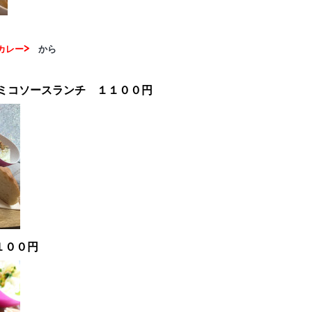
カレー>
から
ミコソースランチ １１００円
１００円