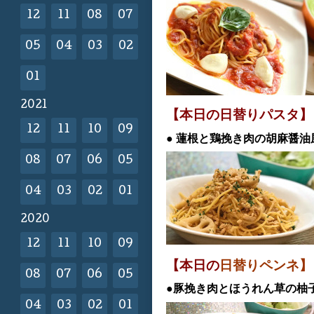
12
11
08
07
05
04
03
02
01
2021
【本日の日替
りパスタ】
12
11
10
09
●
蓮根と鶏挽き肉の胡麻醤油
08
07
06
05
04
03
02
01
2020
12
11
10
09
【本日の
日替りペンネ】
08
07
06
05
●豚挽き肉とほうれん草の柚
04
03
02
01