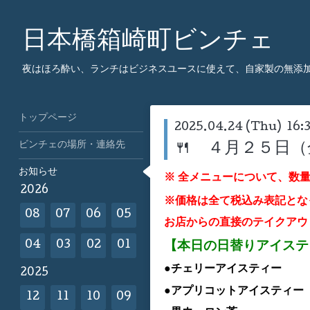
日本橋箱崎町ビンチェ
夜はほろ酔い、ランチはビジネスユースに使えて、自家製の無添
トップページ
2025.04.24 (Thu) 16:
ビンチェの場所・連絡先
🍴 ４月２５日
お知らせ
※ 全メニューについて、数
2026
※価格は全て税込み表記とな
08
07
06
05
お店からの直接のテイクアウ
【本日の日替りアイス
04
03
02
01
●チェリーア
イスティー
2025
●アプリコット
ア
イスティー
12
11
10
09