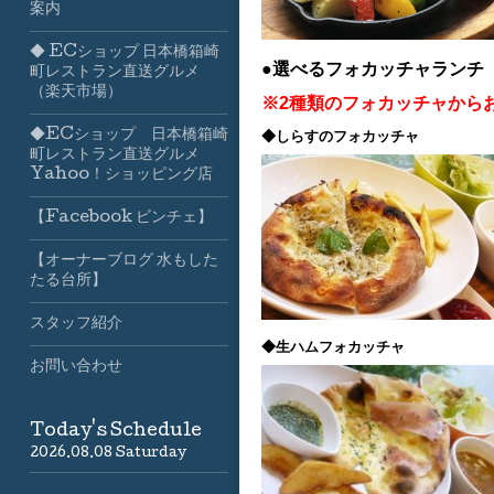
案内
◆ ECショップ 日本橋箱崎
●選べるフォカッチャランチ
町レストラン直送グルメ
（楽天市場）
※2種類のフォカッチャから
◆ECショップ 日本橋箱崎
◆しらすのフォカッチャ
町レストラン直送グルメ
Yahoo！ショッピング店
【Facebook ビンチェ】
【オーナーブログ 水もした
たる台所】
スタッフ紹介
◆生ハムフォカッチャ
お問い合わせ
Today's Schedule
2026.08.08 Saturday