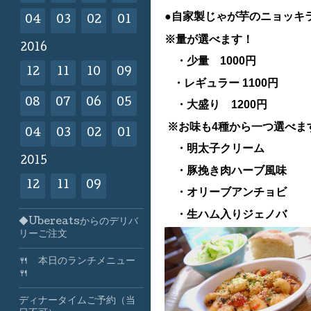
●自家製じゃが芋のニョッキ
04
03
02
01
※量が選べます！
2016
・少量 1000円
12
11
10
09
・レギュラー 1100円
08
07
06
05
・大盛り 1200円
※お味も4種から一つ選べま
04
03
02
01
・明太子クリーム
2015
・豚挽き肉ハーブ風味
12
11
09
・オリーブアンチョビ
・生ハム入りジェノバ
◆Ubereatsからのデリバ
リーご注文
🍴 本日のランチメニュー
🍴
ディナータイムご予約（当