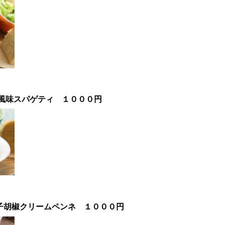
風味スパゲティ
１０００
円
子胡椒クリームペンネ
１０００円