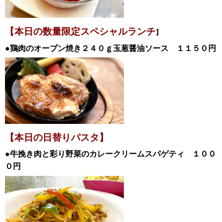
【本日の数量限定スペシャル
ランチ
】
●鶏肉のオーブン焼き２４０ｇ玉葱醤油ソース １１５０
円
【本日の日替
りパスタ】
●牛挽き肉と彩り野菜のカレークリームスパゲティ
１００
０
円