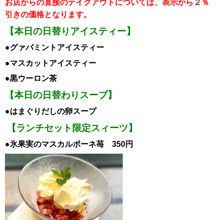
お店からの直接のテイクアウトについては、表示から２％
引き
の価格となります。
【本日の日替りアイスティー】
●グァバミント
ア
イスティー
●マスカット
ア
イスティー
●黒ウーロン茶
【本日の日替わりスープ】
●はまぐりだしの卵スープ
【ランチセット限定スィーツ】
●氷果実のマスカルポーネ苺 350円