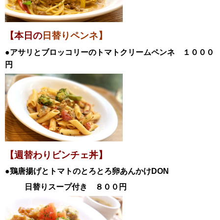
【本日の
日替りペンネ】
●アサリとブロッコリーのトマトクリームペンネ
１０００
円
【週替わりビンチェ丼】
●鶏唐揚げとトマトのとろとろ卵あんかけ
DON
日替
りスープ付き ８００円