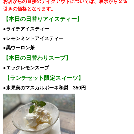
お店からの直接のテイクアウトについては、表示から２％
引き
の価格となります。
【本日の日替りアイスティー】
●ライチ
ア
イスティー
●レモンミント
ア
イスティー
●黒ウーロン茶
【本日の日替わりスープ】
●エッグレモンスープ
【ランチセット限定スィーツ】
●氷果実のマスカルポーネ和梨 350円