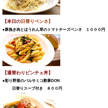
【本日の
日替りペンネ】
●豚挽き肉とほうれん草のトマトチーズペンネ
１０００円
【週替わりビンチェ丼】
●彩り野菜のバルサミコ酢豚
DON
日替
りスープ付き ８００円