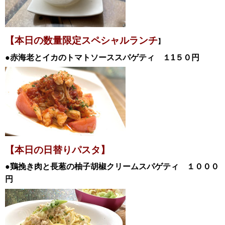
【本日の数量限定スペシャル
ランチ
】
●赤海老とイカのトマトソーススパゲティ
１1５０
円
【本日の日替
りパスタ】
●鶏挽き肉と長葱の柚子胡椒クリームスパゲティ
１０００
円