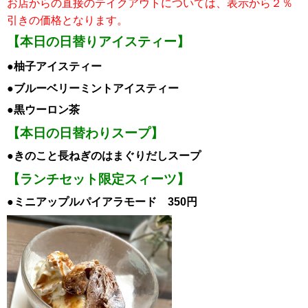
お店からの直接のテイクアウトについては、表示から２％
引き
の価格となります。
【本日の日替りアイスティー】
●柚子
ア
イスティー
●ブルーベリーミント
ア
イスティー
●黒ウーロン茶
【本日の日替わりスープ】
●きのこと長ねぎのはまぐりだしスープ
【ランチセット限定スィーツ】
●ミニアップルパイアラモード 350円