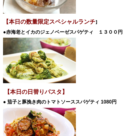
【本日の数量限定スペシャル
ランチ
】
●
赤海老とイカのジェノベーゼスパゲティ
１３００円
【本日の日替
りパスタ】
●
茄子と豚挽き肉のトマトソーススパゲティ 1080
円