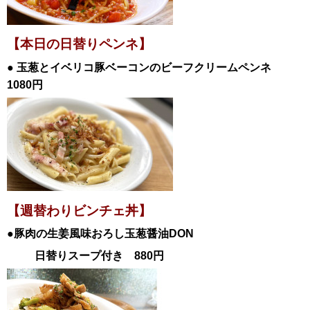
【本日の日替
りペンネ】
●
玉葱とイベリコ豚ベーコンのビーフクリームペンネ
1080
円
【週替わりビンチェ丼】
●豚肉の生姜風味おろし玉葱醤油
DON
日替
りスープ付き 880円