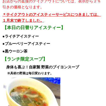
お店からの直接のテイクアウトについては、表示から２％
引き
の価格となります。
＊テイクアウトのアイスティーサービスにつきましては、
１月末で終了しました。
【本日の日替りアイスティー】
●ライチ
ア
イスティー
●ブルーベリー
ア
イスティー
●黒ウーロン茶
【ランチ限定スープ】
身体も喜ぶ！
自家製 野菜のブイヨンスープ
※具材の野菜は毎日変わります。