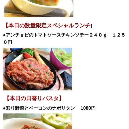
【本日の数量限定スペシャル
ランチ
】
●アンチョビのトマトソースチキンソテー２４０ｇ
１２５
０円
【本日の日替
りパスタ】
●彩り野菜とベーコンのナポリタン
1080
円