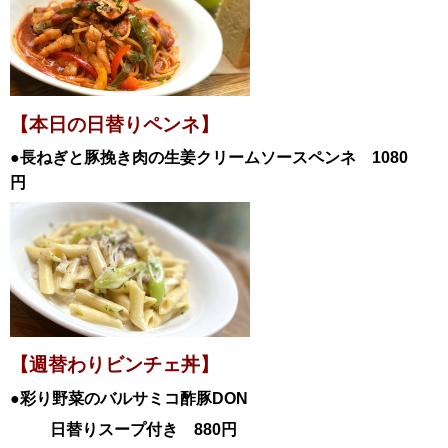
【本日の日替
りペンネ】
●
長ねぎと豚挽き肉の生姜クリームソースペンネ
1080
円
【週替わりビンチェ丼】
●彩り野菜のバルサミコ酢豚
DON
日替
りスープ付き 880円