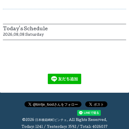
Today's Schedule
2026.08.08 Saturday
©2026
日本橋箱崎町ビンチェ
. All Rights Reserved.
Today:
1241
/ Yesterday:
3592
/ Total:
4026037