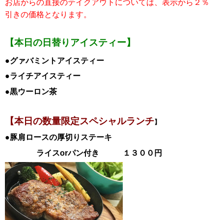
お店からの直接のテイクアウトについては、表示から２％
引き
の価格となります。
【本日の日替りアイスティー】
●グァバミント
ア
イスティー
●ライチ
ア
イスティー
●黒ウーロン茶
【本日の数量限定スペシャル
ランチ
】
●豚肩ロースの厚切りステーキ
ライスorパン付き １３００円